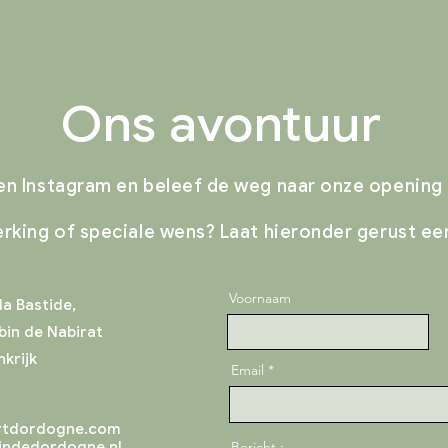
Ons avontuur
n Instagram en beleef de weg naar onze opening i
rking of speciale wens? Laat hieronder gerust een
Voornaam
la Bastide,
bin de Nabirat
krijk
Email
rtdordogne.com
indedordogne.nl
Bericht :