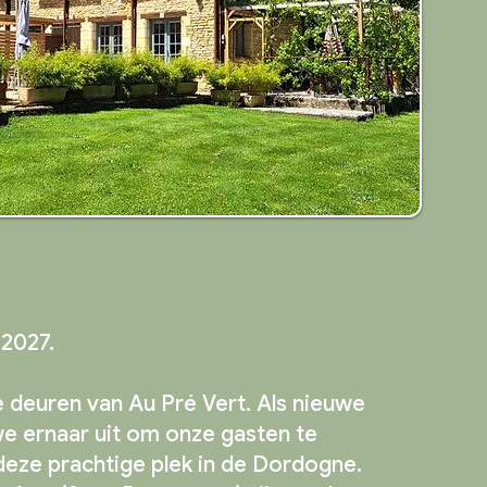
 2027.
 deuren van Au Pré Vert. Als nieuwe
e ernaar uit om onze gasten te
eze prachtige plek in de Dordogne.