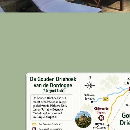
Overdag
's avonds