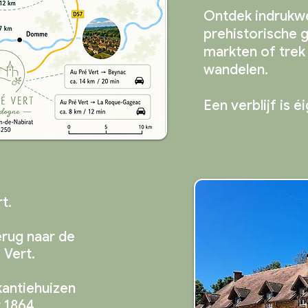
Ontdek indrukw
prehistorische g
markten of trek 
wandelen.
Een verblijf is éi
t.
erug naar de
é Vert.
kantiehuizen
 1864,