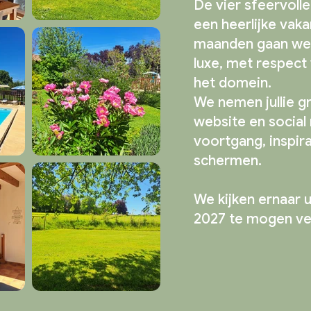
De vier sfeervolle 
een heerlijke va
maanden gaan we w
luxe, met respect
het domein.
We nemen jullie g
website en social
voortgang, inspira
schermen.​
We kijken ernaar u
2027 te mogen v