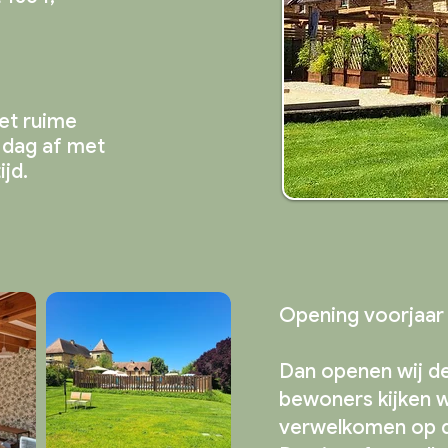
het ruime
 dag af met
ijd.
Opening voorjaar
Dan openen wij de
bewoners kijken w
verwelkomen op d