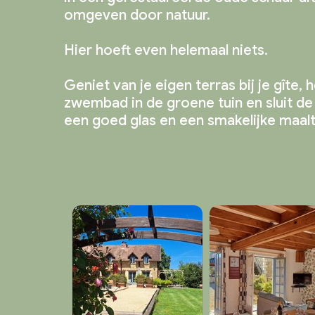
omgeven door natuur.
Hier hoeft even helemaal niets.
Geniet van je eigen terras bij je gîte, 
zwembad in de groene tuin en sluit de
een goed glas en een smakelijke maalt